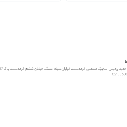
ا
ید پردیس، شهرک صنعتی خرمدشت، خیابان سیاه .سنگ، خیابان ششم خرمدشت، پلاک 27، کارخانه‌جات الجمیرا