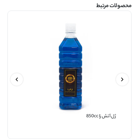
محصولات مرتبط
ژل آتش زا 850cc