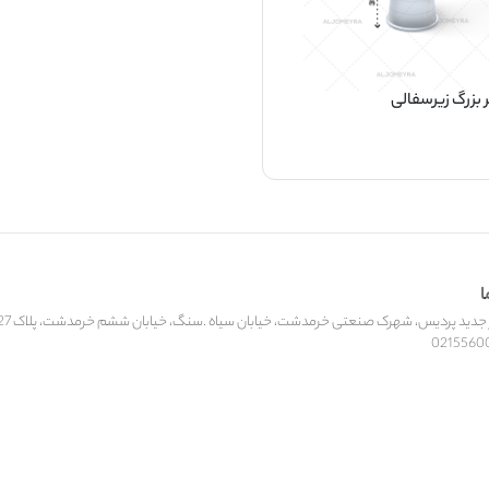
 بزرگ زیرسفالی
ا
ید پردیس، شهرک صنعتی خرمدشت، خیابان سیاه .سنگ، خیابان ششم خرمدشت، پلاک 27، کارخانه‌جات الجمیرا