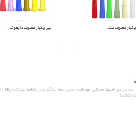
یکبار مصرف بلند
لبی یکبار مصرف دایموند
ا
ید پردیس، شهرک صنعتی خرمدشت، خیابان سیاه .سنگ، خیابان ششم خرمدشت، پلاک 27، کارخانه‌جات الجمیرا