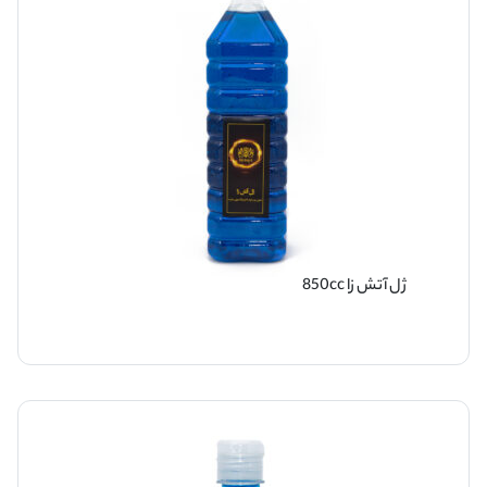
ژل آتش زا 850cc