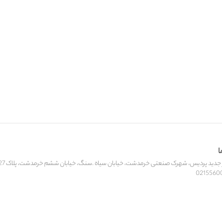
ا
ید پردیس، شهرک صنعتی خرمدشت، خیابان سیاه .سنگ، خیابان ششم خرمدشت، پلاک 27، کارخانه‌جات الجمیرا